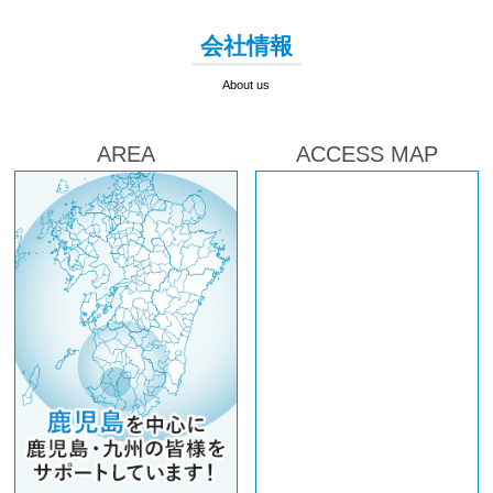
会社情報
About us
AREA
ACCESS MAP