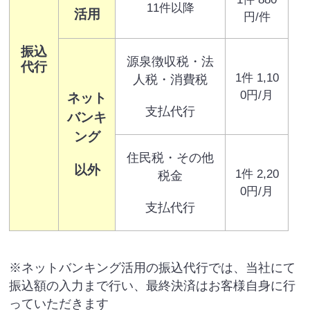
11件以降
活用
円/件
振込
源泉徴収税・法
代行
1件 1,10
人税・消費税
0円/月
ネット
支払代行
バンキ
ング
住民税・その他
以外
1件 2,20
税金
0円/月
支払代行
※ネットバンキング活用の振込代行では、当社にて
振込額の入力まで行い、最終決済はお客様自身に行
っていただきます